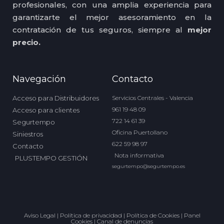
profesionales, con una amplia experiencia para
garantizarte el mejor asesoramiento en la
contratación de tus seguros, siempre al
mejor
precio.
Navegación
Contacto
Acceso para Distribuidores
Servicios Centrales - Valencia
961 19 48 09
Acceso para clientes
722 14 61 39
Segurtempo
Oficina Puertollano
Siniestros
622 59 98 97
Contacto
Nota informativa
PLUSTEMPO GESTIÓN
segurtempo@segurtempo.es
Aviso Legal
|
Política de privacidad
|
Política de Cookies
|
Panel
Cookies
|
Canal de denuncias