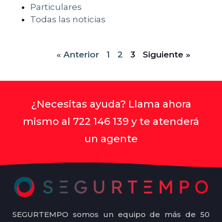
Particulares
Todas las noticias
« Anterior
1
2
3
Siguiente »
¿Necesitas ayuda? Llama ahora
mismo al 722 146 139 y te atenderá
un agente
SEGURTEMPO somos un equipo de más de 50