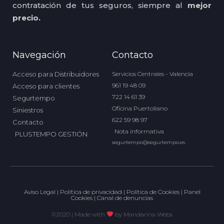
contratación de tus seguros, siempre al
mejor
precio.
Navegación
Contacto
Acceso para Distribuidores
Servicios Centrales - Valencia
961 19 48 09
Acceso para clientes
722 14 61 39
Segurtempo
Oficina Puertollano
Siniestros
622 59 98 97
Contacto
Nota informativa
PLUSTEMPO GESTIÓN
segurtempo@segurtempo.es
Aviso Legal
|
Política de privacidad
|
Política de Cookies
|
Panel
Cookies
|
Canal de denuncias
©2020 | Made with
by
Mandarina Webs