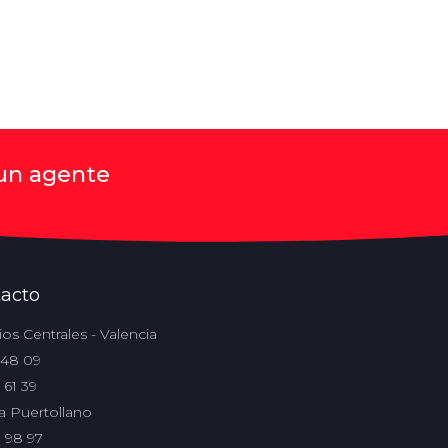
 un agente
acto
ios Centrales - Valencia
 48 09
 61 39
na Puertollano
9 98 97