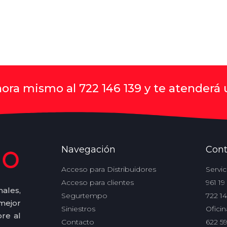
ora mismo al 722 146 139 y te atenderá
Navegación
Cont
Acceso para Distribuidores
Servic
Acceso para clientes
961 19
ales,
Segurtempo
722 14
mejor
Siniestros
Ofici
re al
Contacto
622 5